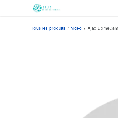
Se rendre au contenu
Accueil
Nos innovati
Tous les produits
video
Ajax DomeCam 