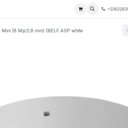
ons
Boutique
À propos
Contactez-nous
+3362283
Mini (8 Mp/2.8 mm) (8EU) ASP white