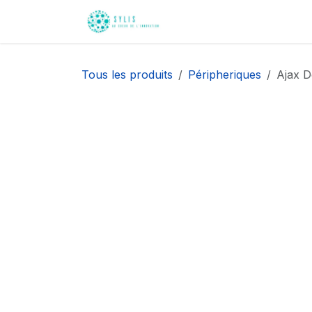
Se rendre au contenu
Accueil
Nos innovati
Tous les produits
Péripheriques
Ajax D