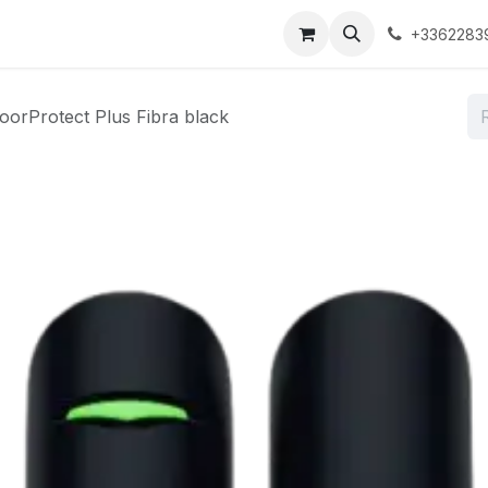
ons
Boutique
À propos
Contactez-nous
+3362283
oorProtect Plus Fibra black