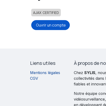
AJAX CERTIFIED
Ouvrir un compte
Liens utiles
À propos de n
Mentions légales
Chez
SYLIS
, nou
CGV
collectivités dans
fiables et innovan
Notre équipe conço
vidéosurveillance,
en développant d