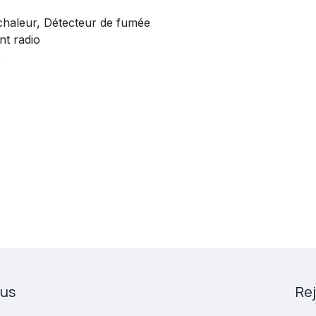
chaleur, Détecteur de fumée
t radio
e
ous
Re