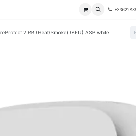
ons
Boutique
À propos
Contactez-nous
+3362283
ireProtect 2 RB (Heat/Smoke) (8EU) ASP white