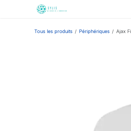
Se rendre au contenu
Accueil
Nos innovati
Tous les produits
Périphériques
Ajax F