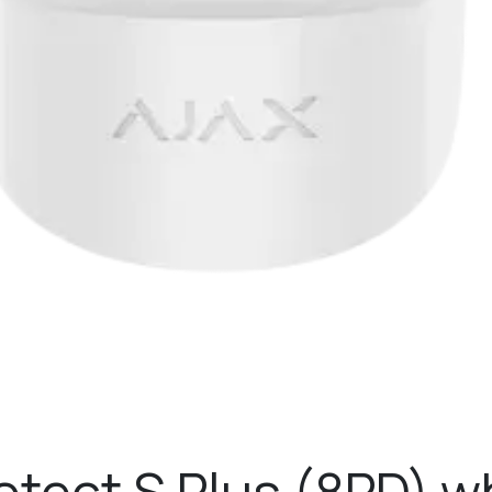
otect S Plus (8PD) w