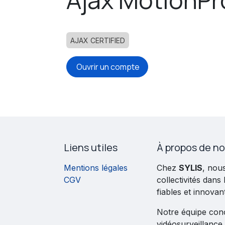
AJAX CERTIFIED
Ouvrir un compte
Liens utiles
À propos de n
Mentions légales
Chez
SYLIS
, nou
CGV
collectivités dans
fiables et innovan
Notre équipe conço
vidéosurveillance,