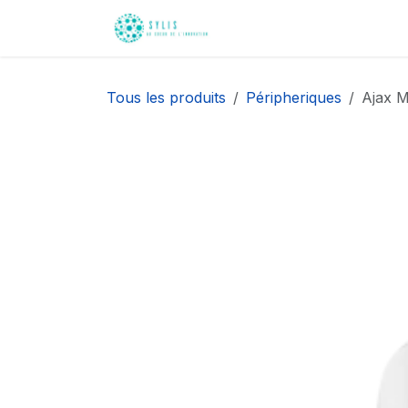
Se rendre au contenu
Accueil
Nos innovati
Tous les produits
Péripheriques
Ajax M