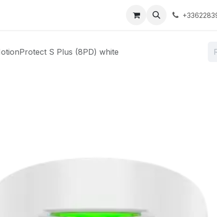
ons
Boutique
À propos
Contactez-nous
+3362283
otionProtect S Plus (8PD) white