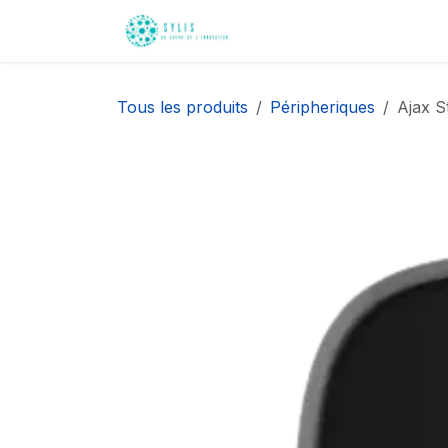
Se rendre au contenu
Accueil
Nos innovati
Tous les produits
Péripheriques
Ajax S