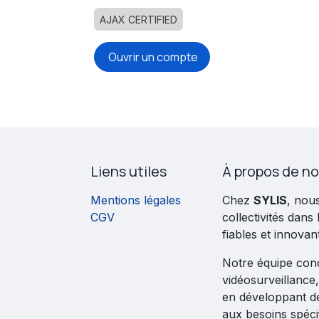
AJAX CERTIFIED
Ouvrir un compte
Liens utiles
À propos de n
Mentions légales
Chez
SYLIS
, nou
CGV
collectivités dans
fiables et innovan
Notre équipe conço
vidéosurveillance,
en développant d
aux besoins spécif