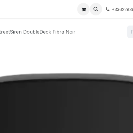
ons
Boutique
À propos
Contactez-nous
+3362283
treetSiren DoubleDeck Fibra Noir