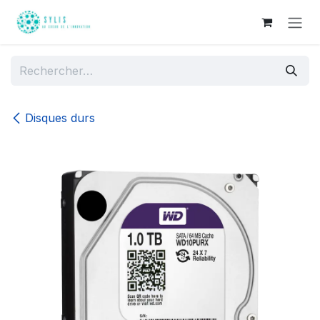
Se rendre au contenu
Disques durs