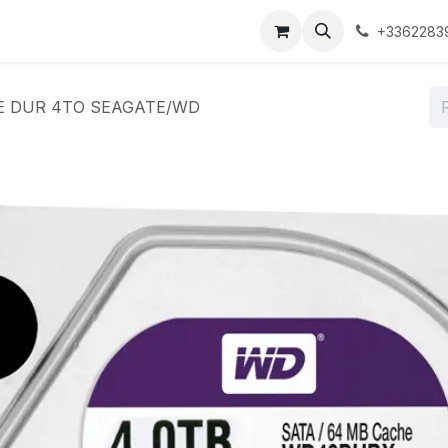
ons
Boutique
À propos
Contactez-nous
+3362283
E DUR 4TO SEAGATE/WD