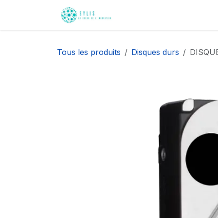
Se rendre au contenu
Accueil
Nos innovati
Tous les produits
Disques durs
DISQU