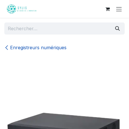
Se rendre au contenu
Enregistreurs numériques