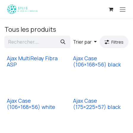
Se rendre au contenu
Tous les produits
Trier par
Filtres
Ajax MultiRelay Fibra
Ajax Case
ASP
(106×168×56) black
Ajax Case
Ajax Case
(106×168×56) white
(175×225×57) black